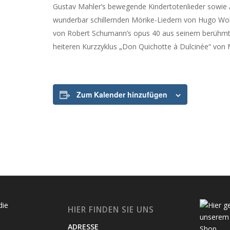
Gustav Mahler’s bewegende Kindertotenlieder sowie
wunderbar schillernden Mörike-Liedern von Hugo Wo
von Robert Schumann’s opus 40 aus seinem berühmt
heiteren Kurzzyklus „Don Quichotte à Dulcinée“ von 
Zum Kalender hinzufügen
HIER FINDEN SIE UNS
ADRESSE